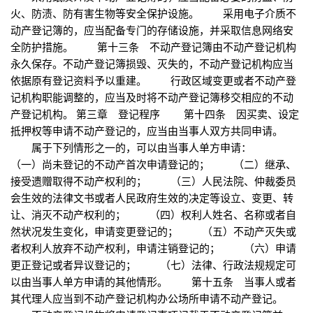
火、防渍、防有害生物等安全保护设施。 采用电子介质不
动产登记簿的，应当配备专门的存储设施，并采取信息网络安
全防护措施。 第十三条 不动产登记簿由不动产登记机构
永久保存。不动产登记簿损毁、灭失的，不动产登记机构应当
依据原有登记资料予以重建。 行政区域变更或者不动产登
记机构职能调整的，应当及时将不动产登记簿移交相应的不动
产登记机构。 第三章 登记程序 第十四条 因买卖、设定
抵押权等申请不动产登记的，应当由当事人双方共同申请。
属于下列情形之一的，可以由当事人单方申请：
（一）尚未登记的不动产首次申请登记的； （二）继承、
接受遗赠取得不动产权利的； （三）人民法院、仲裁委员
会生效的法律文书或者人民政府生效的决定等设立、变更、转
让、消灭不动产权利的； （四）权利人姓名、名称或者自
然状况发生变化，申请变更登记的； （五）不动产灭失或
者权利人放弃不动产权利，申请注销登记的； （六）申请
更正登记或者异议登记的； （七）法律、行政法规规定可
以由当事人单方申请的其他情形。 第十五条 当事人或者
其代理人应当到不动产登记机构办公场所申请不动产登记。