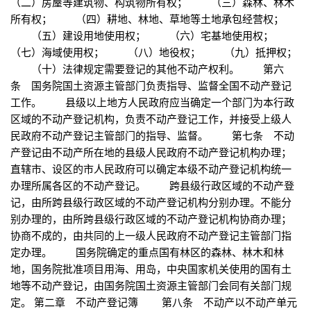
（二）房屋等建筑物、构筑物所有权； （三）森林、林木
所有权； （四）耕地、林地、草地等土地承包经营权；
（五）建设用地使用权； （六）宅基地使用权；
（七）海域使用权； （八）地役权； （九）抵押权；
（十）法律规定需要登记的其他不动产权利。 第六
条 国务院国土资源主管部门负责指导、监督全国不动产登记
工作。 县级以上地方人民政府应当确定一个部门为本行政
区域的不动产登记机构，负责不动产登记工作，并接受上级人
民政府不动产登记主管部门的指导、监督。 第七条 不动
产登记由不动产所在地的县级人民政府不动产登记机构办理；
直辖市、设区的市人民政府可以确定本级不动产登记机构统一
办理所属各区的不动产登记。 跨县级行政区域的不动产登
记，由所跨县级行政区域的不动产登记机构分别办理。不能分
别办理的，由所跨县级行政区域的不动产登记机构协商办理；
协商不成的，由共同的上一级人民政府不动产登记主管部门指
定办理。 国务院确定的重点国有林区的森林、林木和林
地，国务院批准项目用海、用岛，中央国家机关使用的国有土
地等不动产登记，由国务院国土资源主管部门会同有关部门规
定。 第二章 不动产登记簿 第八条 不动产以不动产单元