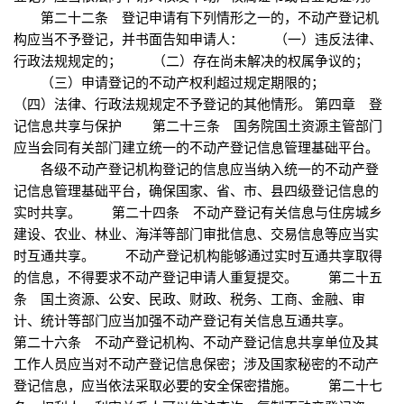
第二十二条 登记申请有下列情形之一的，不动产登记机
构应当不予登记，并书面告知申请人： （一）违反法律、
行政法规规定的； （二）存在尚未解决的权属争议的；
（三）申请登记的不动产权利超过规定期限的；
（四）法律、行政法规规定不予登记的其他情形。 第四章 登
记信息共享与保护 第二十三条 国务院国土资源主管部门
应当会同有关部门建立统一的不动产登记信息管理基础平台。
各级不动产登记机构登记的信息应当纳入统一的不动产登
记信息管理基础平台，确保国家、省、市、县四级登记信息的
实时共享。 第二十四条 不动产登记有关信息与住房城乡
建设、农业、林业、海洋等部门审批信息、交易信息等应当实
时互通共享。 不动产登记机构能够通过实时互通共享取得
的信息，不得要求不动产登记申请人重复提交。 第二十五
条 国土资源、公安、民政、财政、税务、工商、金融、审
计、统计等部门应当加强不动产登记有关信息互通共享。
第二十六条 不动产登记机构、不动产登记信息共享单位及其
工作人员应当对不动产登记信息保密；涉及国家秘密的不动产
登记信息，应当依法采取必要的安全保密措施。 第二十七