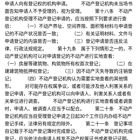
申请人向有登记权的机构申请。 不动产登记机构未当场书
面告知申请人不予受理的，视为受理。 第十八条 不动产
登记机构受理不动产登记申请的，应当按照下列要求进行查
验： （一）不动产界址、空间界限、面积等材料与申请登
记的不动产状况是否一致； （二）有关证明材料、文件与
申请登记的内容是否一致； （三）登记申请是否违反法
律、行政法规规定。 第十九条 属于下列情形之一的，不
动产登记机构可以对申请登记的不动产进行实地查看：
（一）房屋等建筑物、构筑物所有权首次登记； （二）在
建建筑物抵押权登记； （三）因不动产灭失导致的注销登
记； （四）不动产登记机构认为需要实地查看的其他情
形。 对可能存在权属争议，或者可能涉及他人利害关系的
登记申请，不动产登记机构可以向申请人、利害关系人或者有
关单位进行调查。 不动产登记机构进行实地查看或者调查
时，申请人、被调查人应当予以配合。 第二十条 不动产
登记机构应当自受理登记申请之日起30个工作日内办结不动产
登记手续，法律另有规定的除外。 第二十一条 登记事项
自记载于不动产登记簿时完成登记。 不动产登记机构完成
登记，应当依法向申请人核发不动产权属证书或者登记证明。