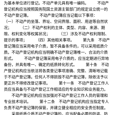
为基本单位进行登记。不动产单元具有唯一编码。 不动产
登记机构应当按照国务院国土资源主管部门的规定设立统一的
不动产登记簿。 不动产登记簿应当记载以下事项：
（一）不动产的坐落、界址、空间界限、面积、用途等自然状
况； （二）不动产权利的主体、类型、内容、来源、期
限、权利变化等权属状况； （三）涉及不动产权利限制、
提示的事项； （四）其他相关事项。 第九条 不动产
登记簿应当采用电子介质，暂不具备条件的，可以采用纸质介
质。不动产登记机构应当明确不动产登记簿唯一、合法的介质
形式。 不动产登记簿采用电子介质的，应当定期进行异地
备份，并具有唯一、确定的纸质转化形式。 第十条 不动
产登记机构应当依法将各类登记事项准确、完整、清晰地记载
于不动产登记簿。任何人不得损毁不动产登记簿，除依法予以
更正外不得修改登记事项。 第十一条 不动产登记工作人
员应当具备与不动产登记工作相适应的专业知识和业务能力。
不动产登记机构应当加强对不动产登记工作人员的管理和
专业技术培训。 第十二条 不动产登记机构应当指定专人
负责不动产登记簿的保管，并建立健全相应的安全责任制度。
采用纸质介质不动产登记簿的，应当配备必要的防盗、防