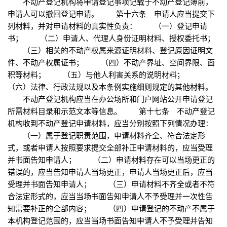
不动产登记机构将申请登记事项记载于不动产登记簿前，
申请人可以撤回登记申请。 第十六条 申请人应当提交下
列材料，并对申请材料的真实性负责： （一）登记申请
书； （二）申请人、代理人身份证明材料、授权委托书；
（三）相关的不动产权属来源证明材料、登记原因证明文
件、不动产权属证书； （四）不动产界址、空间界限、面
积等材料； （五）与他人利害关系的说明材料；
（六）法律、行政法规以及本条例实施细则规定的其他材料。
不动产登记机构应当在办公场所和门户网站公开申请登记
所需材料目录和示范文本等信息。 第十七条 不动产登记
机构收到不动产登记申请材料，应当分别按照下列情况办理：
（一）属于登记职责范围，申请材料齐全、符合法定形
式，或者申请人按照要求提交全部补正申请材料的，应当受理
并书面告知申请人； （二）申请材料存在可以当场更正的
错误的，应当告知申请人当场更正，申请人当场更正后，应当
受理并书面告知申请人； （三）申请材料不齐全或者不符
合法定形式的，应当当场书面告知申请人不予受理并一次性告
知需要补正的全部内容； （四）申请登记的不动产不属于
本机构登记范围的，应当当场书面告知申请人不予受理并告知